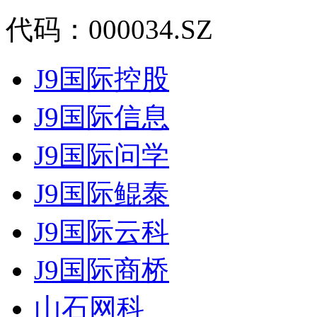
代码：000034.SZ
J9国际控股
J9国际信息
J9国际问学
J9国际鲲泰
J9国际云科
J9国际商桥
山石网科