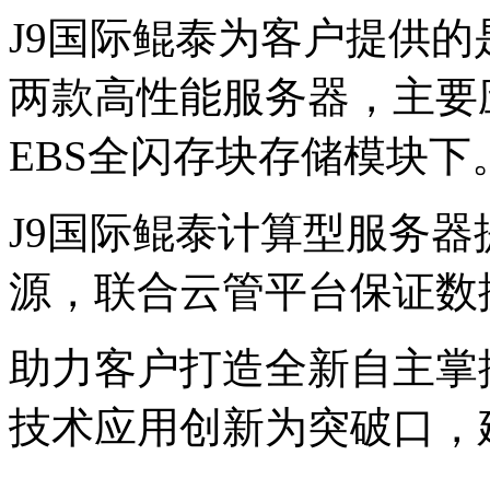
J9国际鲲泰为客户提供的是KunT
两款高性能服务器，主要
EBS全闪存块存储模块下
J9国际鲲泰计算型服务器提
源，联合云管平台保证
助力客户打造全新自主掌控
技术应用创新为突破口