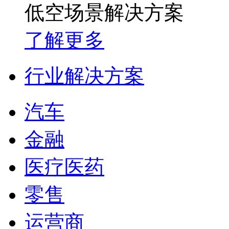
低空场景解决方案
了解更多
行业解决方案
汽车
金融
医疗医药
零售
运营商