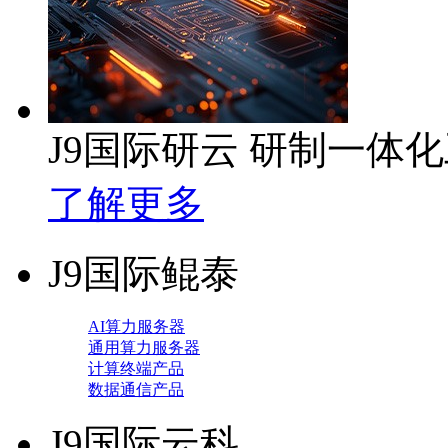
J9国际研云 研制一体
了解更多
J9国际鲲泰
AI算力服务器
通用算力服务器
计算终端产品
数据通信产品
J9国际云科