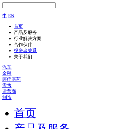
中
EN
首页
产品及服务
行业解决方案
合作伙伴
投资者关系
关于我们
汽车
金融
医疗医药
零售
运营商
制造
首页
产品及服务