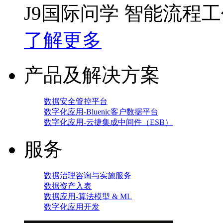
J9国际问学 智能流程
了解更多
产品及解决方案
数据安全管控平台
数字化应用-Bluenic客户数据平台
数字化应用-云捷集成中间件（ESB）
服务
数据治理咨询与实施服务
数据资产入表
数据应用-算法模型 & ML
数字化应用开发