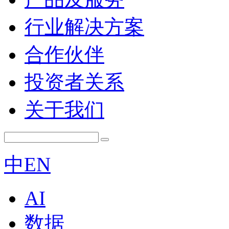
行业解决方案
合作伙伴
投资者关系
关于我们
中
EN
AI
数据