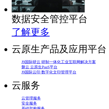
数据安全管控平台
了解更多
云原生产品及应用平台
J9国际研云 研制一体化工业互联网解决方案
磐云 云原生PaaS平台
J9国际云印 数字化文印管理平台
云服务
云管理服务
安全服务
基础架构服务