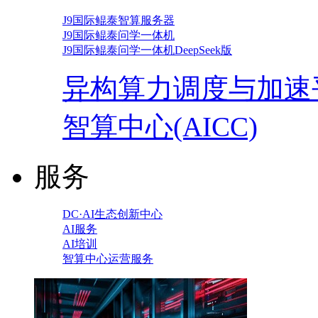
J9国际鲲泰智算服务器
J9国际鲲泰问学一体机
J9国际鲲泰问学一体机DeepSeek版
异构算力调度与加速
智算中心(AICC)
服务
DC·AI生态创新中心
AI服务
AI培训
智算中心运营服务