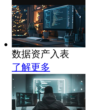
数据资产入表
了解更多