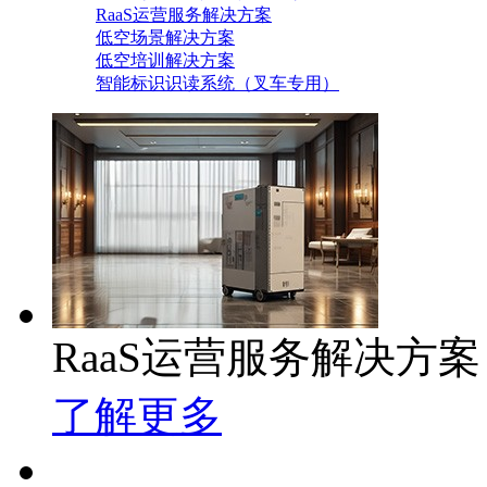
RaaS运营服务解决方案
低空场景解决方案
低空培训解决方案
智能标识识读系统（叉车专用）
RaaS运营服务解决方案
了解更多